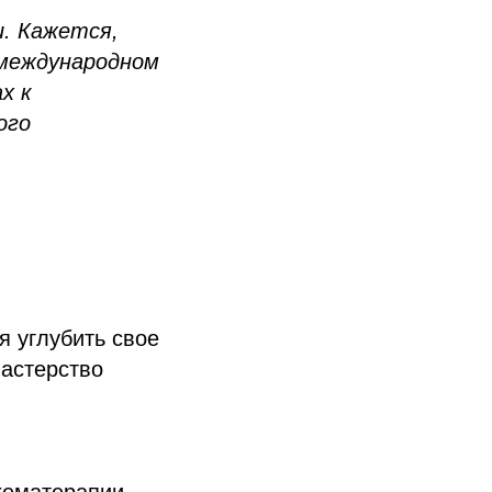
и. Кажется,
 международном
х к
ого
 углубить свое
астерство
хематерапии.