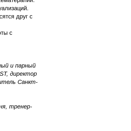
уализаций.
сятся друг с
оты с
ьный и парный
ST, директор
итель Санкт-
ня, тренер-