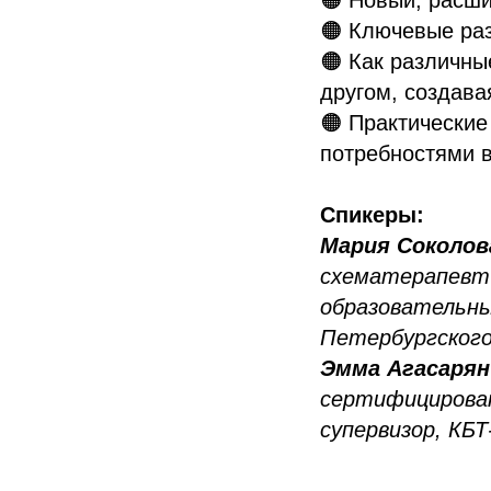
🟠 Ключевые раз
🟠 Как различны
другом, создава
🟠 Практические
потребностями 
Спикеры:
Мария Соколов
схематерапевт 
образовательны
Петербургског
Эмма Агасаря
сертифицирован
супервизор, КБТ