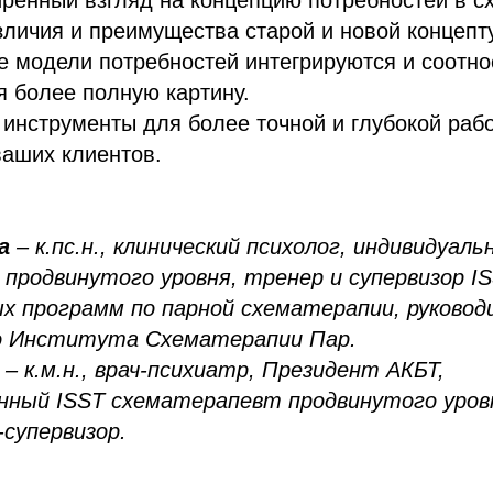
личия и преимущества старой и новой концепт
е модели потребностей интегрируются и соотно
я более полную картину.
 инструменты для более точной и глубокой раб
ваших клиентов.
а
– к.пс.н., клинический психолог, индивидуал
продвинутого уровня, тренер и супервизор IS
х программ по парной схематерапии, руковод
о Института Схематерапии Пар.
н
– к.м.н., врач-психиатр, Президент АКБТ,
ный ISST схематерапевт продвинутого уров
-супервизор.