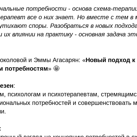
нальные потребности - основа схема-терапи
ерапевт все о них знает. Но вместе с тем в
утихают споры. Разобраться в новых подхода
их влиянии на практику - основная задача эт
околовой и Эммы Агасарян: «
Новый подход к
м потребностям
» 🤩
езен
:
м, психологам и психотерапевтам, стремящимся
иональных потребностей и совершенствовать м
и.
:
ренный взгляд на концепцию потребностей в с