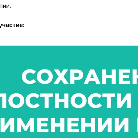
пии.
участие: