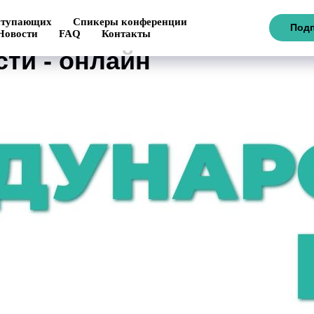
ступающих
Спикеры конференции
Подп
Новости
FAQ
Контакты
ти - онлайн